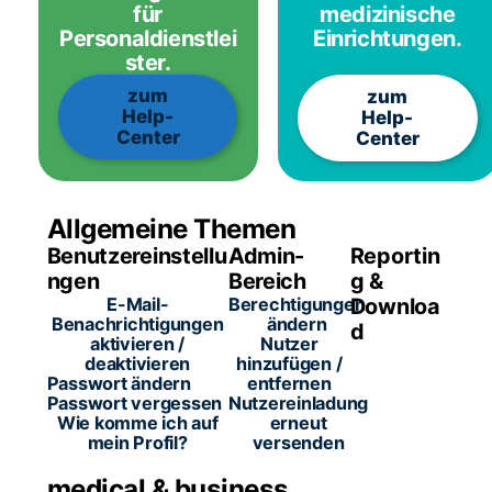
für
medizinische
Personaldienstlei
Einrichtungen.
ster.
zum
zum
Help-
Help-
Center
Center
Allgemeine Themen
Benutzereinstellu
Admin-
Reportin
ngen
Bereich
g &
E-Mail-
Berechtigungen
Downloa
Benachrichtigungen
ändern
d
aktivieren /
Nutzer
deaktivieren
hinzufügen /
Passwort ändern
entfernen
Passwort vergessen
Nutzereinladung
Wie komme ich auf
erneut
mein Profil?
versenden
medical & business