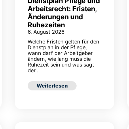
Dienstplan Pflege und
Arbeitsrecht: Fristen,
Änderungen und
Ruhezeiten
6. August 2026
Welche Fristen gelten für den
Dienstplan in der Pflege,
wann darf der Arbeitgeber
ändern, wie lang muss die
Ruhezeit sein und was sagt
der…
: Dienstplan Pflege und Arbeitsrech
Weiterlesen
enstplan: Was in der Pflege erlaubt ist