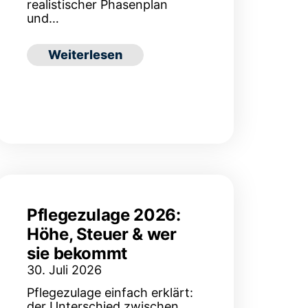
realistischer Phasenplan
und…
: VMS einführen: Wie lange dauert die Imp
Weiterlesen
anagement: Wie sicher sind Bewerber- und Mitar
Pflegezulage 2026:
Höhe, Steuer & wer
sie bekommt
30. Juli 2026
Pflegezulage einfach erklärt:
der Unterschied zwischen