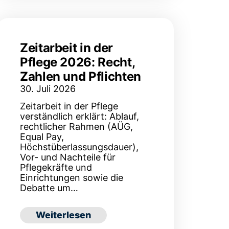
Zeitarbeit in der
Pflege 2026: Recht,
Zahlen und Pflichten
30. Juli 2026
Zeitarbeit in der Pflege
verständlich erklärt: Ablauf,
rechtlicher Rahmen (AÜG,
Equal Pay,
Höchstüberlassungsdauer),
Vor- und Nachteile für
Pflegekräfte und
Einrichtungen sowie die
Debatte um…
: Zeitarbeit in der Pflege 2026: Recht, Zah
Weiterlesen
Kaltakquise neue Kundenanfragen gewinnen