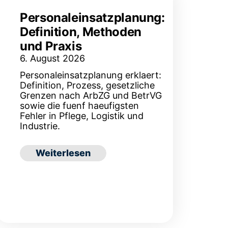
Personaleinsatzplanung:
Definition, Methoden
und Praxis
6. August 2026
Personaleinsatzplanung erklaert:
Definition, Prozess, gesetzliche
Grenzen nach ArbZG und BetrVG
sowie die fuenf haeufigsten
Fehler in Pflege, Logistik und
Industrie.
 Auswahl, Funktionen und Kosten
: Personaleinsatzplanung: Definition, Met
Weiterlesen
en