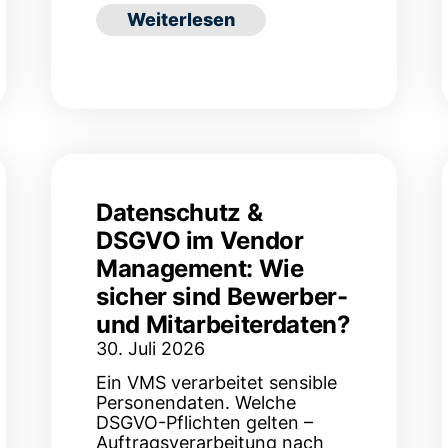
: Time-to-Fill in der Zeitarbeit: W
Weiterlesen
ttlung in der Pflege? Eine ehrliche Kosten-Nutzen-
Datenschutz &
DSGVO im Vendor
Management: Wie
sicher sind Bewerber-
und Mitarbeiterdaten?
30. Juli 2026
Ein VMS verarbeitet sensible
Personendaten. Welche
DSGVO-Pflichten gelten –
Auftragsverarbeitung nach