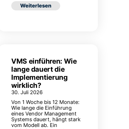
ie Sie die Besetzungsdauer messen und senken
: Die 10 häufigsten Fehler bei der VMS-Ein
Weiterlesen
Einordnung
VMS einführen: Wie
lange dauert die
Implementierung
wirklich?
30. Juli 2026
Von 1 Woche bis 12 Monate:
Wie lange die Einführung
eines Vendor Management
Systems dauert, hängt stark
vom Modell ab. Ein