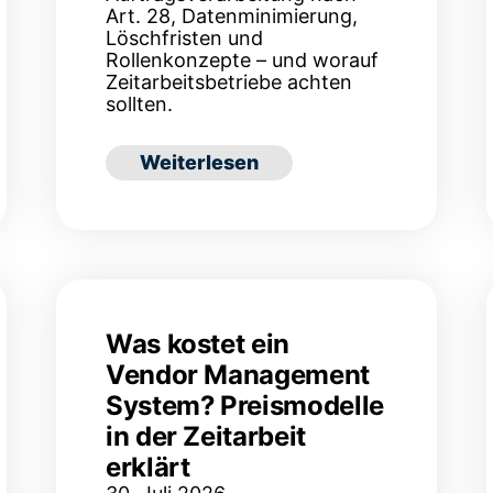
Art. 28, Datenminimierung,
Löschfristen und
Rollenkonzepte – und worauf
Zeitarbeitsbetriebe achten
sollten.
t für ein VMS? Die Readiness-Checkliste
: Datenschutz & DSGVO im Vendor M
Weiterlesen
Was kostet ein
Vendor Management
System? Preismodelle
in der Zeitarbeit
erklärt