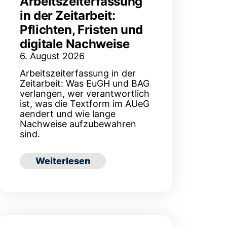
Arbeitszeiterfassung
in der Zeitarbeit:
Pflichten, Fristen und
digitale Nachweise
6. August 2026
Arbeitszeiterfassung in der
Zeitarbeit: Was EuGH und BAG
verlangen, wer verantwortlich
ist, was die Textform im AUeG
aendert und wie lange
Nachweise aufzubewahren
sind.
t: Fristen, Änderungen und Ruhezeiten
: Arbeitszeiterfassung in der Zeitarbeit: P
Weiterlesen