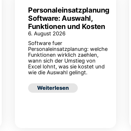
Personaleinsatzplanung
Software: Auswahl,
Funktionen und Kosten
6. August 2026
Software fuer
Personaleinsatzplanung: welche
Funktionen wirklich zaehlen,
wann sich der Umstieg von
Excel lohnt, was sie kostet und
wie die Auswahl gelingt.
: Personaleinsatzplanung Software:
Weiterlesen
ge und Krankenhaus: Konzept, Stufen und Kennzahl