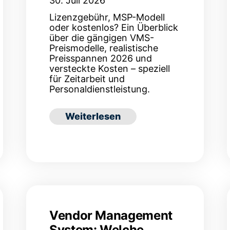
30. Juli 2026
Lizenzgebühr, MSP-Modell
oder kostenlos? Ein Überblick
über die gängigen VMS-
Preismodelle, realistische
Preisspannen 2026 und
versteckte Kosten – speziell
für Zeitarbeit und
Personaldienstleistung.
: Was kostet ein Vendor Management
Weiterlesen
bestehenden Systemen? Integration & Schnittstelle
Vendor Management
System: Welche