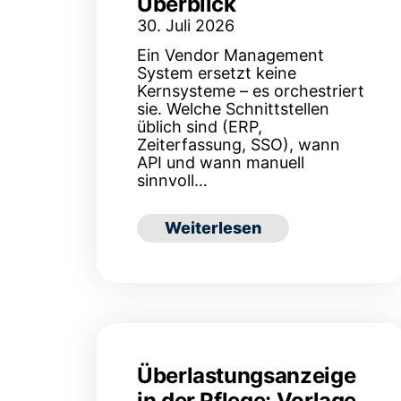
Überblick
30. Juli 2026
Ein Vendor Management
System ersetzt keine
Kernsysteme – es orchestriert
sie. Welche Schnittstellen
üblich sind (ERP,
Zeiterfassung, SSO), wann
API und wann manuell
sinnvoll…
: Läuft ein VMS mit unseren 
Weiterlesen
Überlastungsanzeige
in der Pflege: Vorlage,