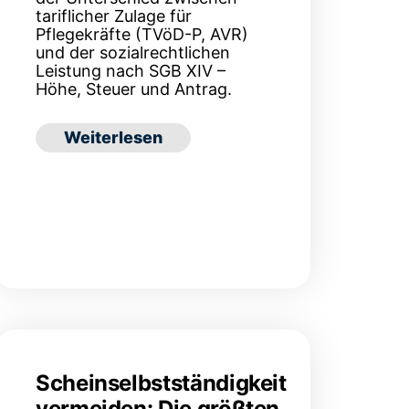
tariflicher Zulage für
Pflegekräfte (TVöD-P, AVR)
und der sozialrechtlichen
Leistung nach SGB XIV –
Höhe, Steuer und Antrag.
: Pflegezulage 2026: Höhe, Steuer & wer 
Weiterlesen
 System? Preismodelle in der Zeitarbeit erklärt
n im Überblick
Scheinselbstständigkeit
vermeiden: Die größten