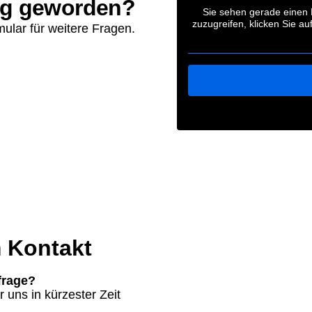
ig geworden?
Sie sehen gerade einen P
zuzugreifen, klicken Sie au
ular für weitere Fragen.
m Kontakt
frage?
uns in kürzester Zeit