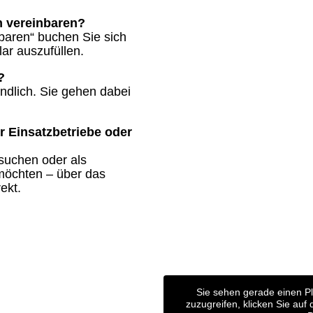
n vereinbaren?
baren“ buchen Sie sich
ar auszufüllen.
?
indlich. Sie gehen dabei
r Einsatzbetriebe oder
 suchen oder als
möchten – über das
ekt.
Sie sehen gerade einen Pl
zuzugreifen, klicken Sie auf