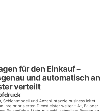
gen für den Einkauf –
nsgenau und automatisch an
ster verteilt
pfdruck
n, Schichtmodell und Anzahl. stazzle business leitet
 Ihre priorisierten Dienstleister weiter – A-, B- oder
igen Reihenfolge. Mehr Auswahl, schnellere Besetzung.