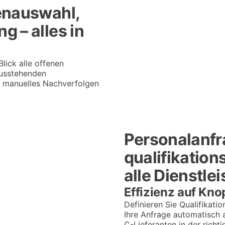
enauswahl,
 – alles in
lick alle offenen
ausstehenden
n manuelles Nachverfolgen
Personalanfra
qualifikatio
alle Dienstlei
Effizienz auf Kno
Definieren Sie Qualifikatio
Ihre Anfrage automatisch an
C-Lieferanten in der richt