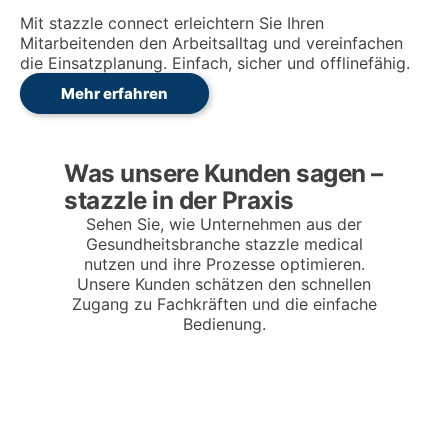
Mit stazzle connect erleichtern Sie Ihren
Mitarbeitenden den Arbeitsalltag und vereinfachen
die Einsatzplanung. Einfach, sicher und offlinefähig.
: connect
Mehr erfahren
Was unsere Kunden sagen –
stazzle in der Praxis
Sie sehen
gerade einen
Sehen Sie, wie Unternehmen aus der
Platzhalterinhalt
Gesundheitsbranche stazzle medical
von
YouTube
.
nutzen und ihre Prozesse optimieren.
Um auf den
Unsere Kunden schätzen den schnellen
eigentlichen
Zugang zu Fachkräften und die einfache
Inhalt
zuzugreifen,
Bedienung.
klicken Sie auf
die Schaltfläche
unten. Bitte
beachten Sie,
i
dass dabei
Daten an
n
Drittanbieter