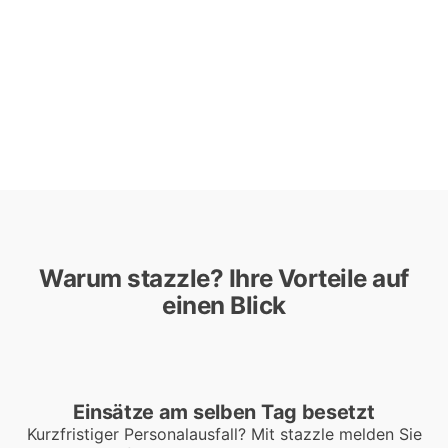
a
g
e
m
e
n
t
Warum stazzle? Ihre Vorteile auf
einen Blick
Einsätze am selben Tag besetzt
Kurzfristiger Personalausfall? Mit stazzle melden Sie