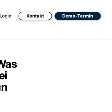
Login
Kontakt
Demo-Termin
 Was
ei
un