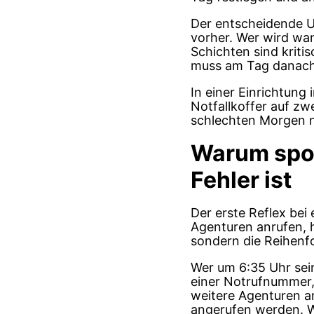
Der entscheidende Un
vorher. Wer wird wa
Schichten sind krit
muss am Tag danach v
In einer Einrichtung
Notfallkoffer auf z
schlechten Morgen n
Warum spon
Fehler ist
Der erste Reflex bei 
Agenturen anrufen, h
sondern die Reihenfo
Wer um 6:35 Uhr sein
einer Notrufnummer, 
weitere Agenturen an
angerufen werden. We