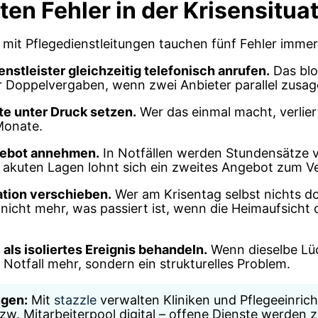
ten Fehler in der Krisensitua
mit Pflegedienstleitungen tauchen fünf Fehler immer
enstleister gleichzeitig telefonisch anrufen.
Das blo
r Doppelvergaben, wenn zwei Anbieter parallel zusag
te unter Druck setzen.
Wer das einmal macht, verliert
Monate.
ngebot annehmen.
In Notfällen werden Stundensätze v
n akuten Lagen lohnt sich ein zweites Angebot zum Ve
tion verschieben.
Wer am Krisentag selbst nichts d
icht mehr, was passiert ist, wenn die Heimaufsicht 
 als isoliertes Ereignis behandeln.
Wenn dieselbe Lü
n Notfall mehr, sondern ein strukturelles Problem.
ngen:
Mit
stazzle
verwalten Kliniken und Pflegeeinric
zw. Mitarbeiterpool digital – offene Dienste werden z