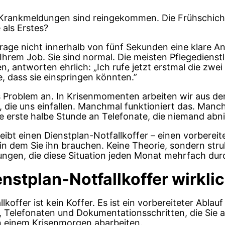
i Krankmeldungen sind reingekommen. Die Frühschich
 als Erstes?
rage nicht innerhalb von fünf Sekunden eine klare A
n Ihrem Job. Sie sind normal. Die meisten Pflegedienst
, antworten ehrlich: „Ich rufe jetzt erstmal die zwe
, dass sie einspringen könnten.”
s Problem an. In Krisenmomenten arbeiten wir aus de
 die uns einfallen. Manchmal funktioniert das. Manc
e erste halbe Stunde an Telefonate, die niemand ab
eibt einen Dienstplan-Notfallkoffer – einen vorbereit
n dem Sie ihn brauchen. Keine Theorie, sondern stru
ungen, die diese Situation jeden Monat mehrfach dur
nstplan-Notfallkoffer wirklic
lkoffer ist kein Koffer. Es ist ein vorbereiteter Ablau
 Telefonaten und Dokumentationsschritten, die Sie 
n einem Krisenmorgen abarbeiten.