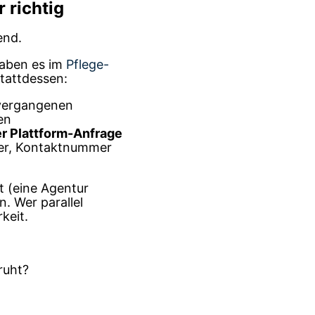
 richtig
end.
 haben es im
Pflege-
Stattdessen:
 vergangenen
en
er Plattform-Anfrage
uer, Kontaktnummer
rt (eine Agentur
. Wer parallel
keit.
ruht?