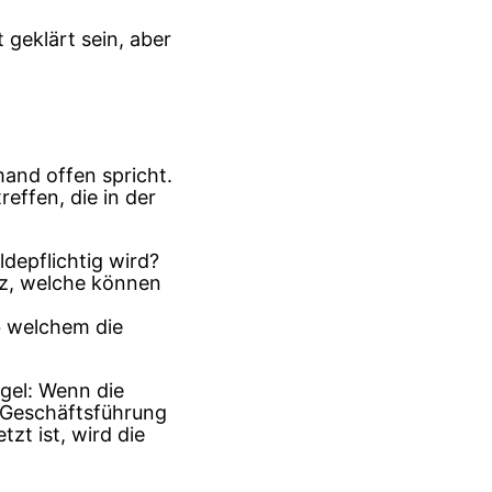
 geklärt sein, aber
and offen spricht.
effen, die in der
depflichtig wird?
z, welche können
b welchem die
egel: Wenn die
e Geschäftsführung
zt ist, wird die