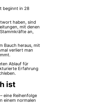
t beginnt in 28
ntwort haben, sind
leitungen, mit denen
i Stammkräfte an,
m Bauch heraus, mit
hmal verliert man
nimmt.
eten Ablauf für
kturierte Erfahrung
chleben.
h ist
f – eine Reihenfolge
an einem normalen