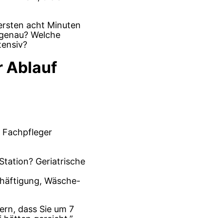
 ersten acht Minuten
 genau? Welche
tensiv?
r Ablauf
, Fachpfleger
tation? Geriatrische
häftigung, Wäsche-
ern, dass Sie um 7