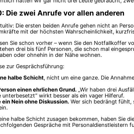
entlich hätten wir gar nicht drei Leute gebraucht, zwe
0: Die zwei Anrufe vor allen anderen
tuitiv: Die ersten beiden Anrufe gehen nicht an Person
räfte mit der höchsten Wahrscheinlichkeit, kurzfris
sen Sie schon vorher – wenn Sie den Notfallkoffer vo
 stehen drei bis fünf Personen, die schon mal eingespr
haben oder ohnehin in der Nähe wohnen.
ise zur Gesprächsführung:
ine halbe Schicht
, nicht um eine ganze. Die Annahme
Person einen ehrlichen Grund.
„Wir haben drei Ausfä
e unterbesetzt” wirkt besser als ein vager Hilferuf.
 ein Nein ohne Diskussion.
Wer sich bedrängt fühlt,
ein.
eine halbe Schicht zusagen bekommen, haben Sie die 
achfolgenden Gespräche mit Personaldienstleistern f