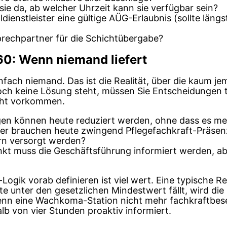
sie da, ab welcher Uhrzeit kann sie verfügbar sein?
dienstleister eine gültige AÜG-Erlaubnis (sollte längst
prechpartner für die Schichtübergabe?
60: Wenn niemand liefert
ch niemand. Das ist die Realität, über die kaum jem
ch keine Lösung steht, müssen Sie Entscheidungen tr
cht vorkommen.
en können heute reduziert werden, ohne dass es mel
r brauchen heute zwingend Pflegefachkraft-Präsen
rn versorgt werden?
kt muss die Geschäftsführung informiert werden, a
Logik vorab definieren ist viel wert. Eine typische R
e unter den gesetzlichen Mindestwert fällt, wird di
enn eine Wachkoma-Station nicht mehr fachkraftbeset
lb von vier Stunden proaktiv informiert.