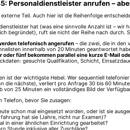
5: Personaldienstleister anrufen – aber
 externe Teil. Auch hier ist die Reihenfolge entscheid
ienstleister hat (was eine sinnvolle Anzahl ist – wir
ich begründet), ruft sie nicht der Reihe nach durch. 
werden telefonisch angerufen
– die zwei, die in den
nellsten innerhalb von 20 Minuten geantwortet hab
r oder fünf bekommen parallel eine kurze E-Mail od
ckdaten: gesuchte Qualifikation, Schicht, Einsatzda
n ist der wichtigste Hebel. Wer sequentiell telefonie
n die nächste), verliert pro Anfrage 30 bis 60 Minuten
lb von 25 Minuten ein vollständiges Bild der Verfügbar
 Telefon, bevor Sie zusagen:
heute schon mal eingesetzt worden, oder ist sie ausge
fahrung hat sie (Jahre, nicht nur Examen)?
l in einer ähnlichen Einrichtung gearbeitet?
ro Stunde inklusive aller Zuschläge?