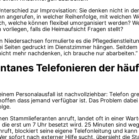
terschied zur Improvisation: Sie denken nicht in de
nn angerufen, in welcher Reihenfolge, mit welchen 
isch, welche können flexibel umorganisiert werden? 
orliegen, falls die Heimaufsicht Fragen stellt?
 in Niedersachsen formulierte es die Pflegedienstleitu
wei Seiten gedruckt im Dienstzimmer hängen. Seitdem
icht mehr nachdenken, ich brauche nur abarbeiten.”
tanes Telefonieren der häuf
einem Personalausfall ist nachvollziehbar: Telefon gre
offen dass jemand verfügbar ist. Das Problem dabei i
lge.
en Stammlieferanten anruft, landet oft in einer Wart
die erst um 7 Uhr besetzt wird. 25 Minuten sind weg.
ruft, blockiert seine eigene Telefonleitung und kann 
r sofort nach externer Hilfe sucht, übersieht die S