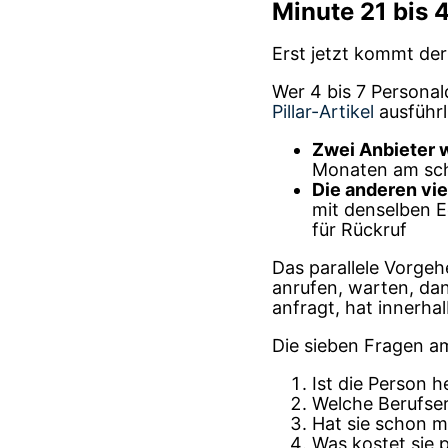
Minute 21 bis 4
Erst jetzt kommt der
Wer 4 bis 7 Personald
Pillar-Artikel
ausführl
Zwei Anbieter 
Monaten am sch
Die anderen vie
mit denselben E
für Rückruf
Das parallele Vorgehe
anrufen, warten, dan
anfragt, hat innerha
Die sieben Fragen am
Ist die Person 
Welche Berufser
Hat sie schon ma
Was kostet sie p