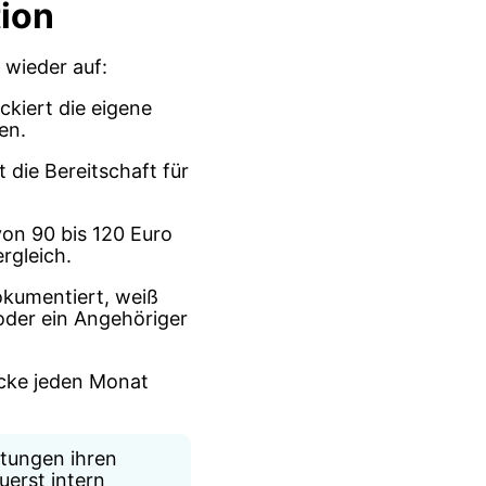
tion
 wieder auf:
ckiert die eigene
en.
 die Bereitschaft für
on 90 bis 120 Euro
rgleich.
okumentiert, weiß
oder ein Angehöriger
cke jeden Monat
htungen ihren
uerst intern