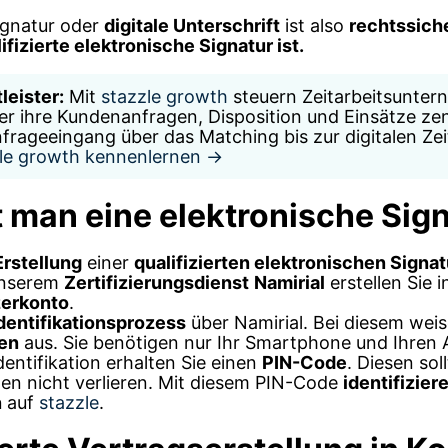
ignatur oder
digitale Unterschrift
ist also
rechtssich
ifizierte elektronische Signatur ist.
leister:
Mit
stazzle growth
steuern Zeitarbeitsunte
ter ihre Kundenanfragen, Disposition und Einsätze zen
frageeingang über das Matching bis zur digitalen Ze
le growth kennenlernen →
t man eine elektronische Sig
Erstellung
einer
qualifizierten elektronischen Signat
unserem
Zertifizierungsdienst
Namirial
erstellen Sie 
erkonto
.
dentifikationsprozess
über Namirial. Bei diesem weis
ren
aus. Sie benötigen nur Ihr Smartphone und Ihren 
dentifikation erhalten Sie einen
PIN-Code
. Diesen sol
en nicht verlieren. Mit diesem PIN-Code
identifizier
n
auf
stazzle
.