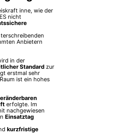
skraft inne, wie der
QES nicht
htssichere
unterschreibenden
immten Anbietern
ird in der
itlicher Standard
zur
ngt erstmal sehr
 Raum ist ein hohes
eränderbaren
ft
erfolgte. Im
amit nachgewiesen
en
Einsatztag
nd
kurzfristige