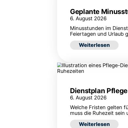
Geplante Minusstu
6. August 2026
Minusstunden im Dienstp
Feiertagen und Urlaub 
: Geplante Minusstu
Weiterlesen
Dienstplan Pflege
6. August 2026
Welche Fristen gelten f
muss die Ruhezeit sein 
: Dienstplan Pfleg
Weiterlesen