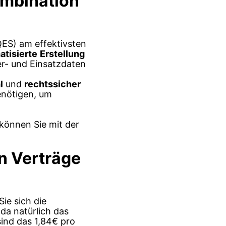
ombination
(QES) am effektivsten
atisierte
Erstellung
ter- und Einsatzdaten
l
und
rechtssicher
benötigen, um
 können Sie mit der
n Verträge
Sie sich die
 da natürlich das
sind das 1,84€ pro