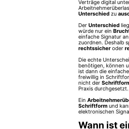
Verträge digital unt
Arbeitnehmerüberlas
Unterschied
zu
aus
Der
Unterschied
lie
würde nur ein
Brucht
einfache Signatur an
zuordnen. Deshalb sp
rechtssicher
oder
r
Die echte Untersche
benötigen, können un
ist dann die einfach
freiwillig in Schrift
nicht der
Schriftfor
Praxis durchgesetzt.
Ein
Arbeitnehmerüb
Schriftform
und kann
elektronischen Signat
Wann ist ei