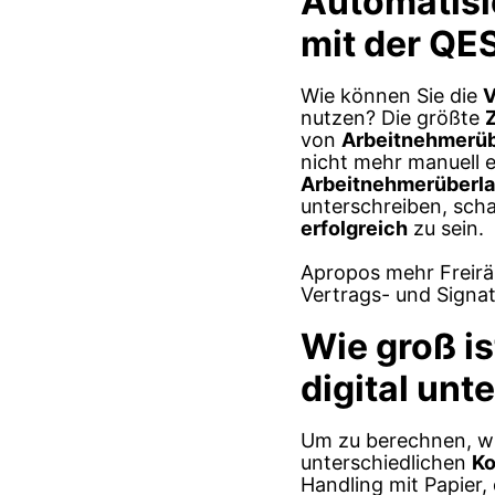
Automatisi
mit der QE
Wie können Sie die
V
nutzen? Die größte
von
Arbeitnehmerüb
nicht mehr manuell 
Arbeitnehmerüberla
unterschreiben, scha
erfolgreich
zu sein.
Apropos mehr Freiräu
Vertrags- und Signa
Wie groß i
digital unt
Um zu berechnen, wi
unterschiedlichen
Ko
Handling mit Papier,