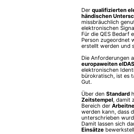
Der
qualifizierten e
händischen Untersch
missbräuchlich genu
elektronischen Signa
Für die QES Bedarf 
Person zugeordnet w
erstellt werden und 
Die Anforderungen 
europaweiten eIDA
elektronischen Ident
bürokratisch, ist es
Gut.
Über den
Standard
h
Zeitstempel
, damit 
Bereich der
Arbeitn
werden kann, dass 
unterschrieben wurd
Damit lassen sich d
Einsätze
bewerkstell