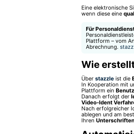
Eine elektronische S
wenn diese eine
qual
Für Personaldienst
Personaldienstleis
Plattform – vom An
Abrechnung.
stazz
Wie erstell
Über
stazzle
ist die
In Kooperation mit 
Plattform ein
Benutz
Danach erfolgt der
I
Video-Ident Verfah
Nach erfolgreicher I
ablegen und am best
Ihren
Unterschrifte