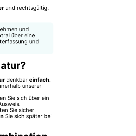
er
und rechtsgültig,
rnehmen und
tral über eine
iterfassung und
natur?
ur
denkbar
einfach
.
innerhalb unserer
en Sie sich über ein
Ausweis.
lten Sie sicher
en
Sie sich später bei