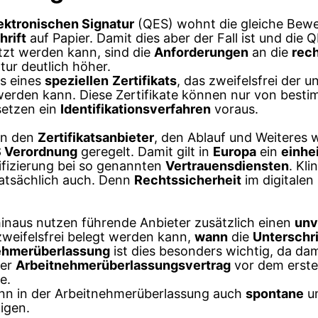
lektronischen Signatur
(QES) wohnt die gleiche Bewei
rift
auf Papier. Damit dies aber der Fall ist und die 
tzt werden kann, sind die
Anforderungen
an die
rec
tur deutlich höher.
es eines
speziellen
Zertifikats
, das zweifelsfrei der 
erden kann. Diese Zertifikate können nur von best
setzen ein
Identifikationsverfahren
voraus.
an den
Zertifikatsanbieter
, den Ablauf und Weiteres w
S Verordnung
geregelt. Damit gilt in
Europa
ein
einhe
ifizierung bei so genannten
Vertrauensdiensten
. Kli
 tatsächlich auch. Denn
Rechtssicherheit
im digitalen
inaus nutzen führende Anbieter zusätzlich einen
unv
zweifelsfrei belegt werden kann,
wann
die
Unterschri
ehmerüberlassung
ist dies besonders wichtig, da d
der
Arbeitnehmerüberlassungsvertrag
vor dem erst
e.
ann in der Arbeitnehmerüberlassung auch
spontane
u
igen.