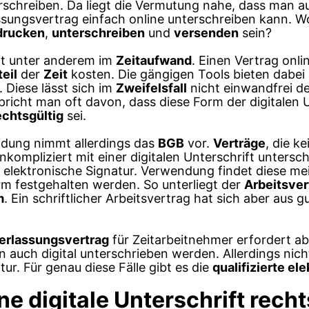
erschreiben. Da liegt die Vermutung nahe, dass man 
sungsvertrag einfach online unterschreiben kann. Wo
drucken
,
unterschreiben
und
versenden
sein?
gt unter anderem im
Zeitaufwand
. Einen Vertrag onli
eil
der
Zeit
kosten. Die gängigen Tools bieten dabei 
. Diese lässt sich im
Zweifelsfall
nicht einwandfrei 
richt man oft davon, dass diese Form der digitalen 
echtsgültig
sei.
idung nimmt allerdings das
BGB
vor.
Verträge
, die k
kompliziert mit einer digitalen Unterschrift untersc
e elektronische Signatur. Verwendung findet diese mei
form festgehalten werden. So unterliegt der
Arbeitsver
m
. Ein schriftlicher Arbeitsvertrag hat sich aber aus 
erlassungsvertrag
für Zeitarbeitnehmer erfordert a
 auch digital unterschrieben werden. Allerdings nich
ur. Für genau diese Fälle gibt es die
qualifizierte el
ne digitale Unterschrift rech