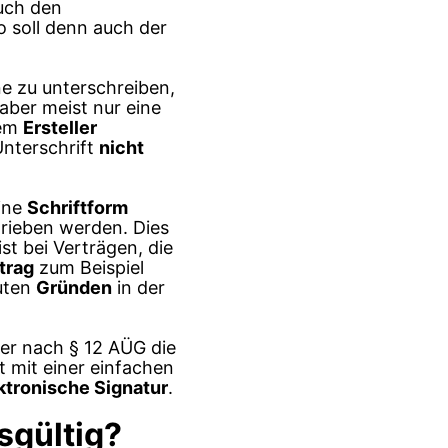
auch den
 soll denn auch der
ne zu unterschreiben,
aber meist nur eine
dem
Ersteller
Unterschrift
nicht
eine
Schriftform
hrieben werden. Dies
st bei Verträgen, die
trag
zum Beispiel
guten
Gründen
in der
ber nach § 12 AÜG die
t mit einer einfachen
ektronische Signatur
.
tsgültig?