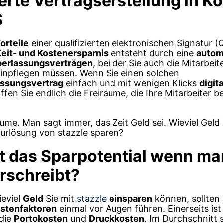
erte Vertragserstellung in K
S
orteile
einer qualifizierten elektronischen Signatur 
Zeit- und Kostenersparnis
entsteht durch eine
autom
erlassungsverträgen
, bei der Sie auch die Mitarbei
einpflegen müssen. Wenn Sie einen solchen
ssungsvertrag
einfach und mit wenigen Klicks
digita
ffen Sie endlich die Freiräume, die Ihre Mitarbeiter 
me. Man sagt immer, das Zeit Geld sei. Wieviel Geld
turlösung von stazzle sparen?
st das Sparpotential wenn ma
erschreibt?
eviel
Geld
Sie mit
stazzle
einsparen
können, sollten 
stenfaktoren
einmal vor Augen führen. Einerseits ist
 die
Portokosten
und
Druckkosten
. Im Durchschnitt 