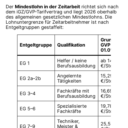
Der
Mindestlohn in der Zeitarbeit
richtet sich nach
dem iGZ/GVP-Tarifvertrag und liegt 2026 oberhalb
des allgemeinen gesetzlichen Mindestlohns. Die
Lohnuntergrenze für Zeitarbeitnehmer ist nach
Entgeltgruppen gestaffelt:
Grundentge
Entgeltgruppe
Qualifikation
GVP (ab
01.01.2026)
Helfer / keine
ab 14,96
EG 1
Berufsausbildung
€/Std.
Angelernte
15,29–15,69
EG 2a–2b
Tätigkeiten
€/Std.
Fachkräfte mit
16,69–17,65
EG 3–4
Berufsausbildung
€/Std.
Spezialisierte
19,78–21,97
EG 5–6
Fachkräfte
€/Std.
Techniker,
25,56–28,7
EG 7–9
Meister &