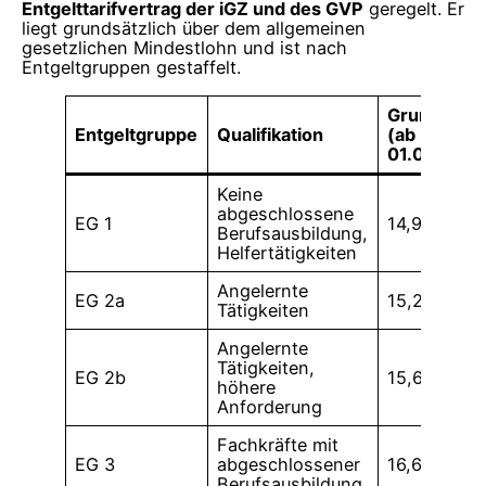
Entgelttarifvertrag der iGZ und des GVP
geregelt. Er
liegt grundsätzlich über dem allgemeinen
gesetzlichen Mindestlohn und ist nach
Entgeltgruppen gestaffelt.
Grundentge
Entgeltgruppe
Qualifikation
(ab
01.01.2026
Keine
abgeschlossene
EG 1
14,96 €
Berufsausbildung,
Helfertätigkeiten
Angelernte
EG 2a
15,29 €
Tätigkeiten
Angelernte
Tätigkeiten,
EG 2b
15,69 €
höhere
Anforderung
Fachkräfte mit
EG 3
abgeschlossener
16,69 €
Berufsausbildung