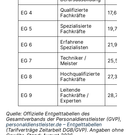
Qualifizierte
EG 4
17,65 €
Fachkräfte
Spezialisierte
EG 5
19,78 €
Fachkräfte
Erfahrene
EG 6
21,97 €
Spezialisten
Techniker /
EG 7
25,56 €
Meister
Hochqualifizierte
EG 8
27,36 €
Fachkräfte
Leitende
EG 9
Fachkräfte /
28,70 €
Experten
Quelle: Offizielle Entgelttabellen des
Gesamtverbands der Personaldienstleister (GVP),
personaldienstleister.de – Entgelttabellen
(Tarifverträge Zeitarbeit DGB/GVP). Angaben ohne