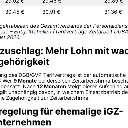
29,02 €
29,46 €
29,89 €
30,45 €
30,91 €
31,36 €
ntgelttabellen des Gesamtverbands der Personaldienst
r.de – Entgelttabellen
(Tarifverträge Zeitarbeit DGB
st 2026.
zuschlag: Mehr Lohn mit wa
gehörigkeit
ung des DGB/GVP-Tarifvertrags ist der automatische
: Wer
9 Monate
bei derselben Zeitarbeitsfirma beschäf
ndensatz. Nach
12 Monaten
steigt dieser Aufschlag a
gilt unabhängig davon, in welchem Einsatzbetrieb de
die Zugehörigkeit zur Zeitarbeitsfirma.
egelung für ehemalige iGZ-
unternehmen