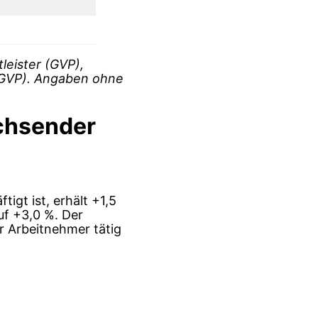
leister (GVP),
/GVP). Angaben ohne
chsender
tigt ist, erhält +1,5
uf +3,0 %. Der
r Arbeitnehmer tätig