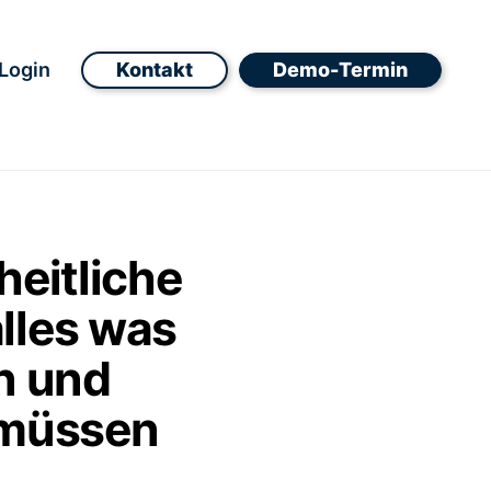
Login
Kontakt
Demo-Termin
heitliche
alles was
n und
 müssen