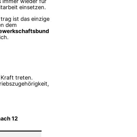
s immer wieder für
tarbeit einsetzen.
rag ist das einzige
hen dem
ewerkschaftsbund
ich.
Kraft treten.
riebszugehörigkeit,
nach 12
)