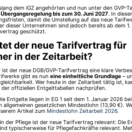
slang dem iGZ angehörten und nun unter den GVP-Tari
r
Übergangsregelung bis zum 30. Juni 2027
. In diese
gsfristen, damit die Umstellung auf das neue Tarifw
mer dieser Unternehmen sind jedoch bereits ab dem 1
vertrag geschützt.
t der neue Tarifvertrag für
r in der Zeitarbeit?
 ist der neue DGB/GVP-Tarifvertrag eine klare Verbes
rifwerke gibt es nun
eine einheitliche Grundlage
– u
eichbarkeit. Wer heute in der Zeitarbeit tätig ist, k
er offiziellen Entgelttabellen nachprüfen.
ie Entgelte liegen in EG 1 seit dem 1. Januar 2026 be
m allgemeinen gesetzlichen Mindestlohn (13,90 €). W
unserem Artikel zum
Mindestlohn Zeitarbeit 2026
.
in der Pflege ist der neue Tarifvertrag relevant: Die
ind typischerweise für Pflegefachkräfte relevant. M