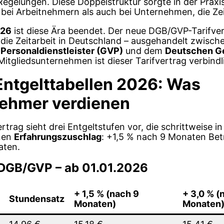
Regelungen. Diese Doppelstruktur sorgte in der Praxi
bei Arbeitnehmern als auch bei Unternehmen, die Zei
026
ist diese Ära beendet. Der neue DGB/GVP-Tarifvert
r die Zeitarbeit in Deutschland – ausgehandelt zwisc
Personaldienstleister (GVP)
und dem
Deutschen G
-Mitgliedsunternehmen ist dieser Tarifvertrag verbindl
Entgelttabellen 2026: Was
nehmer verdienen
rag sieht drei Entgeltstufen vor, die schrittweise in 
inen
Erfahrungszuschlag
: +1,5 % nach 9 Monaten Bet
aten.
 DGB/GVP – ab 01.01.2026
+ 1,5 % (nach 9
+ 3,0 % (
Stundensatz
Monaten)
Monaten