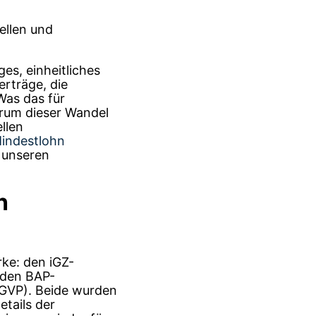
ges, einheitliches
erträge, die
Was das für
arum dieser Wandel
ellen
indestlohn
n unseren
h
rke: den iGZ-
 den BAP-
 GVP). Beide wurden
tails der