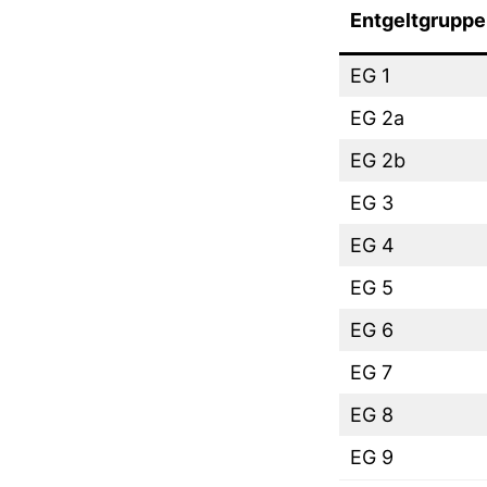
Entgeltgruppe
EG 1
EG 2a
EG 2b
EG 3
EG 4
EG 5
EG 6
EG 7
EG 8
EG 9