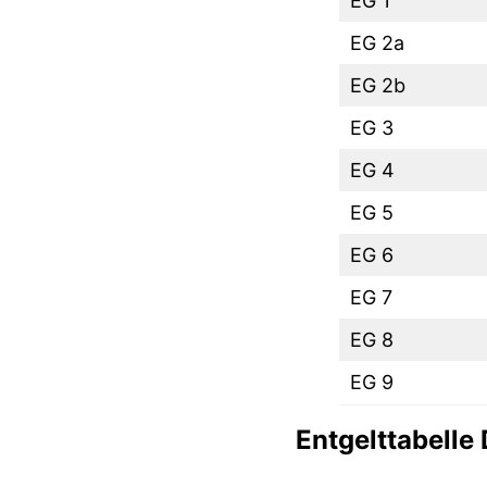
EG 1
EG 2a
EG 2b
EG 3
EG 4
EG 5
EG 6
EG 7
EG 8
EG 9
Entgelttabelle