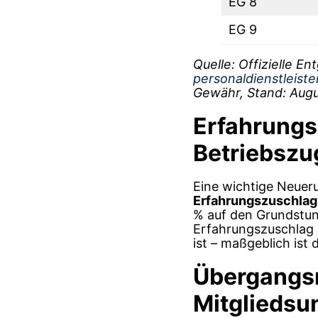
EG 8
EG 9
Quelle: Offizielle E
personaldienstleiste
Gewähr, Stand: Augu
Erfahrungs
Betriebszu
Eine wichtige Neuer
Erfahrungszuschlag
% auf den Grundstu
Erfahrungszuschlag 
ist – maßgeblich ist 
Übergangsr
Mitglieds