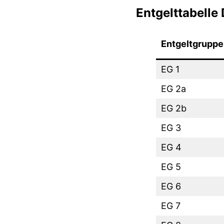
Entgelttabelle
Entgeltgruppe
EG 1
EG 2a
EG 2b
EG 3
EG 4
EG 5
EG 6
EG 7