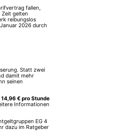
fvertrag fallen,
r Zeit gelten
erk reibungslos
. Januar 2026 durch
serung. Statt zwei
nd damit mehr
ann seinen
i
14,96 € pro Stunde
eitere Informationen
 Entgeltgruppen EG 4
ehr dazu im Ratgeber