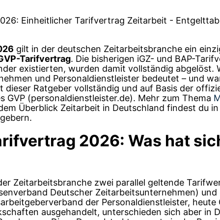
2026
gilt in der deutschen Zeitarbeitsbranche ein einzi
VP-Tarifvertrag
. Die bisherigen iGZ- und BAP-Tarifv
der existierten, wurden damit vollständig abgelöst. 
nehmen und Personaldienstleister bedeutet – und w
ärt dieser Ratgeber vollständig und auf Basis der offizi
des GVP (personaldienstleister.de). Mehr zum Thema
M
em Überblick Zeitarbeit in Deutschland findest du i
tgebern.
rifvertrag 2026: Was hat sic
der Zeitarbeitsbranche zwei parallel geltende Tarifwe
essenverband Deutscher Zeitarbeitsunternehmen) und
arbeitgeberverband der Personaldienstleister, heute
chaften ausgehandelt, unterschieden sich aber in De